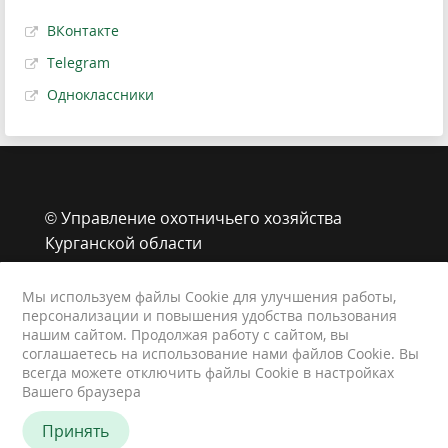
ВКонтакте
Telegram
Одноклассники
© Управление охотничьего хозяйства
Курганской области
г. Курган, ул. Володарского, 65 стр.1
8 (3522) 43-39-33
Мы используем файлы Cookie для улучшения работы,
персонализации и повышения удобства пользования
animals@kurganobl.ru
нашим сайтом. Продолжая работу с сайтом, вы
Контакты
соглашаетесь на использование нами файлов Cookie. Вы
Карта сайта
всегда можете отключить файлы Cookie в настройках
Вашего браузера
Персональные данные
Принять