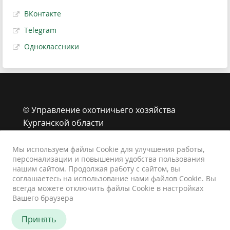
ВКонтакте
Telegram
Одноклассники
© Управление охотничьего хозяйства
Курганской области
г. Курган, ул. Володарского, 65 стр.1
8 (3522) 43-39-33
Мы используем файлы Cookie для улучшения работы,
персонализации и повышения удобства пользования
animals@kurganobl.ru
нашим сайтом. Продолжая работу с сайтом, вы
Контакты
соглашаетесь на использование нами файлов Cookie. Вы
Карта сайта
всегда можете отключить файлы Cookie в настройках
Вашего браузера
Персональные данные
Принять