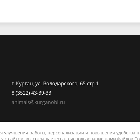
г. Курган, ул. Володарского, 65 стр.1
8 (3522) 43-39-33
animals@kurganobl.ru
ля улучшения работы, персонализации и повышения удобства 
у с сайтом, вы соглашаетесь на использование нами файлов Co